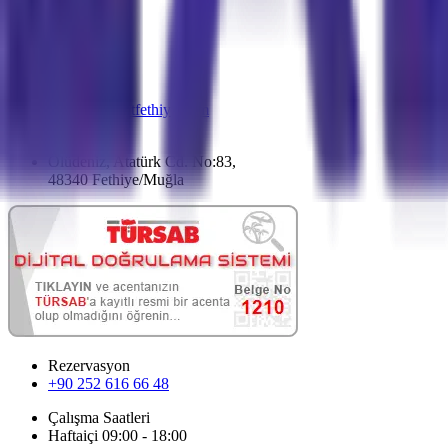
E-mail
info@labirentfethiye.com
Adres
Ölüdeniz, Atatürk Cd. No:83,
48340 Fethiye/Muğla
Rezervasyon
+90 252 616 66 48
Çalışma Saatleri
Haftaiçi 09:00 - 18:00