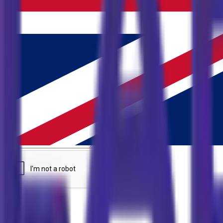
info@labirentfethiye.com
Destek talebi
Bize bir mesaj gönderin
İsim
Telefon
Email
Mesajınız
Mesaj Gönder
Bizi Takip Edin