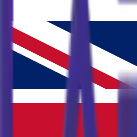
Adresimiz
Ölüdeniz, Atatürk Cd. No:83, 48300 Fethiye/Muğla
Haritada görüntüle
İletişim Bilgileri
+90 252 616 66 48
Bizi arayın
Canlı Destek