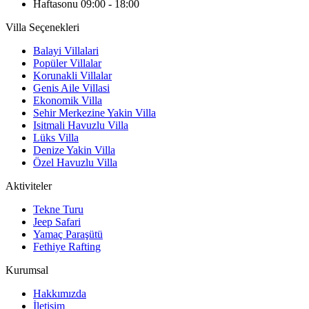
Haftasonu 09:00 - 18:00
Villa Seçenekleri
Balayi Villalari
Popüler Villalar
Korunakli Villalar
Genis Aile Villasi
Ekonomik Villa
Sehir Merkezine Yakin Villa
Isitmali Havuzlu Villa
Lüks Villa
Denize Yakin Villa
Özel Havuzlu Villa
Aktiviteler
Tekne Turu
Jeep Safari
Yamaç Paraşütü
Fethiye Rafting
Kurumsal
Hakkımızda
İletişim