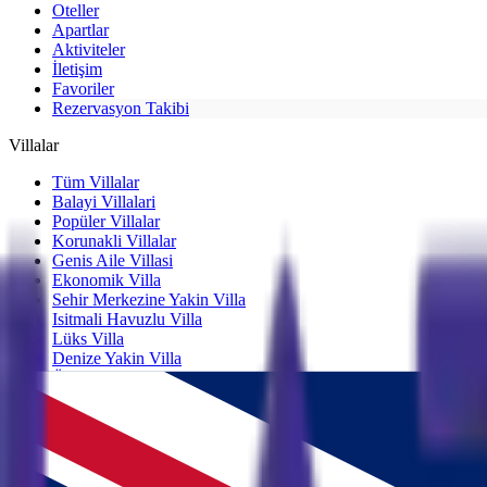
Oteller
Apartlar
Aktiviteler
İletişim
Favoriler
Rezervasyon Takibi
Villalar
Tüm Villalar
Balayi Villalari
Popüler Villalar
Korunakli Villalar
Genis Aile Villasi
Ekonomik Villa
Sehir Merkezine Yakin Villa
Isitmali Havuzlu Villa
Lüks Villa
Denize Yakin Villa
Özel Havuzlu Villa
Rezervasyon Sorgulama
Rezervasyon kodunuzu ve iletişim bilgilerinizi girerek durumunuzu sor