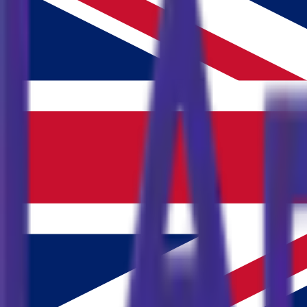
Rezervasyon Kodu
Sorgula
Bizi Takip Edin
E-mail
info@labirentfethiye.com
Adres
Ölüdeniz, Atatürk Cd. No:83,
48340 Fethiye/Muğla