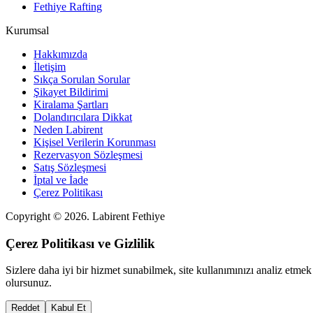
Fethiye Rafting
Kurumsal
Hakkımızda
İletişim
Sıkça Sorulan Sorular
Şikayet Bildirimi
Kiralama Şartları
Dolandırıcılara Dikkat
Neden Labirent
Kişisel Verilerin Korunması
Rezervasyon Sözleşmesi
Satış Sözleşmesi
İptal ve İade
Çerez Politikası
Copyright ©
2026
. Labirent Fethiye
Çerez Politikası ve Gizlilik
Sizlere daha iyi bir hizmet sunabilmek, site kullanımınızı analiz etme
olursunuz.
Reddet
Kabul Et