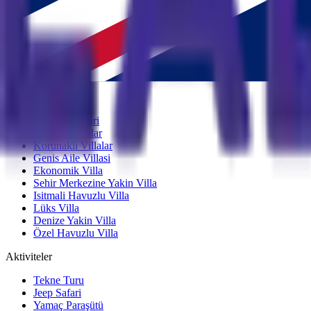
Rezervasyon
+90 252 616 66 48
Çalışma Saatleri
Haftaiçi 09:00 - 18:00
Haftasonu 09:00 - 18:00
Villa Seçenekleri
Balayi Villalari
Popüler Villalar
Korunakli Villalar
Genis Aile Villasi
Ekonomik Villa
Sehir Merkezine Yakin Villa
Isitmali Havuzlu Villa
Lüks Villa
Denize Yakin Villa
Özel Havuzlu Villa
Aktiviteler
Tekne Turu
Jeep Safari
Yamaç Paraşütü